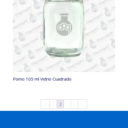
Pomo 105 ml Vidrio Cuadrado
←
1
2
3
4
→