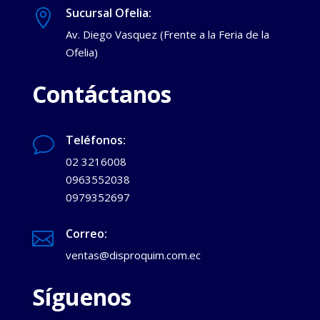
Sucursal Ofelia:

Av. Diego Vasquez (Frente a la Feria de la
Ofelia)
Contáctanos
Teléfonos:
v
02 3216008
0963552038
0979352697
Correo:

ventas@disproquim.com.ec
Síguenos