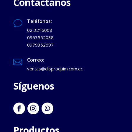
Contáctanos
Teléfonos:
v
02 3216008
0963552038
0979352697
Correo:

ventas@disproquim.com.ec
Síguenos
Productos