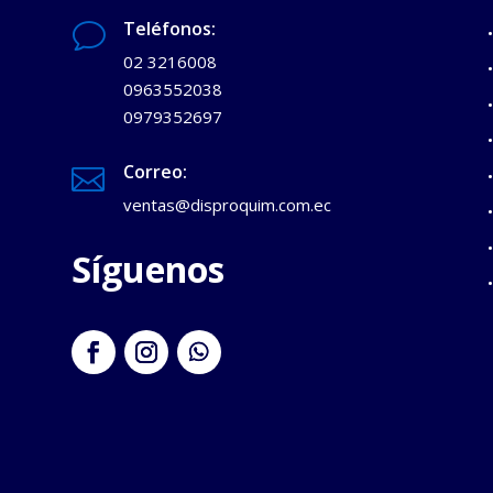
Teléfonos:
v
02 3216008
0963552038
0979352697
Correo:

ventas@disproquim.com.ec
Síguenos